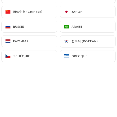
简体中文 (CHINESE)
简体中文 (CHINESE)
JAPON
JAPON
Cigkoftem
est une adresse dédiée aux
RUSSIE
RUSSIE
ARABE
ARABE
amateurs de saveurs authentiques et
de découvertes culinaires.
한국어 (KOREAN)
한국어 (KOREAN)
PAYS-BAS
PAYS-BAS
Notre spécialité, le
çiğköfte
, recette
traditionnelle turque à base de
TCHÉQUIE
TCHÉQUIE
GRECQUE
GRECQUE
boulgour finement assaisonné et
d’épices parfumées, est préparée
chaque jour avec soin et passion.
Chez
Cigkoftem Lyon
, nous mettons un
point d’honneur à proposer une cuisine
saine, généreuse et pleine de goût,
adaptée aussi bien aux végétariens