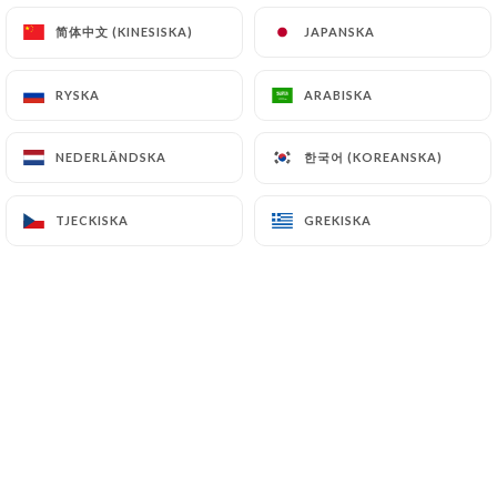
简体中文 (KINESISKA)
简体中文 (KINESISKA)
JAPANSKA
JAPANSKA
Cigkoftem
est une adresse dédiée aux
RYSKA
RYSKA
ARABISKA
ARABISKA
amateurs de saveurs authentiques et
de découvertes culinaires.
한국어 (KOREANSKA)
한국어 (KOREANSKA)
NEDERLÄNDSKA
NEDERLÄNDSKA
Notre spécialité, le
çiğköfte
, recette
TJECKISKA
TJECKISKA
GREKISKA
GREKISKA
traditionnelle turque à base de
boulgour finement assaisonné et
d’épices parfumées, est préparée
chaque jour avec soin et passion.
Chez
Cigkoftem Lyon
, nous mettons un
point d’honneur à proposer une cuisine
saine, généreuse et pleine de goût,
adaptée aussi bien aux végétariens