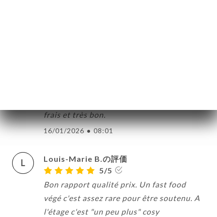
Hélène D.の評価
H
5/5
Personne très sympathique à l'accueil.
Nous avons pris une assiette découverte,
des pizzas turques, des feuilles de vigne,
de la soupe, de la citronnade : tout était
frais et très bon.
16/01/2026
•
08:01
Louis-Marie B.の評価
L
5/5
ー
Bon rapport qualité prix. Un fast food
végé c'est assez rare pour être soutenu. A
約
l'étage c'est "un peu plus" cosy
文