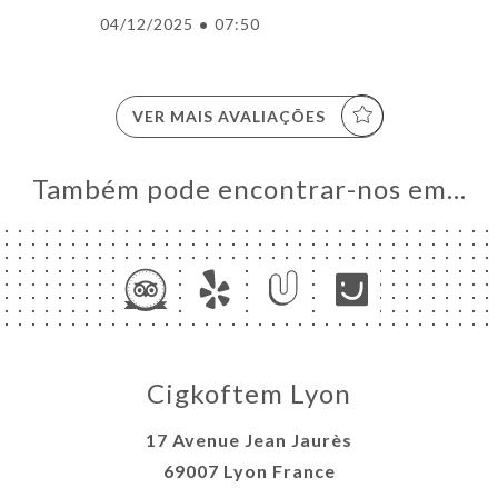
AL
04/12/2025
•
07:50
RVAR
IDO
ERIA
VER MAIS AVALIAÇÕES
IAÇÃO
NU
Também pode encontrar-nos em…
ACTO
Cigkoftem Lyon
17 Avenue Jean Jaurès
69007 Lyon France