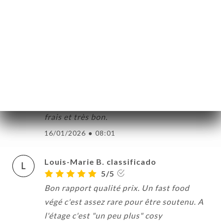
Hélène D. classificado
H
5/5
Personne très sympathique à l'accueil.
Nous avons pris une assiette découverte,
des pizzas turques, des feuilles de vigne,
de la soupe, de la citronnade : tout était
frais et très bon.
16/01/2026
•
08:01
Louis-Marie B. classificado
L
5/5
Bon rapport qualité prix. Un fast food
végé c'est assez rare pour être soutenu. A
NA
l'étage c'est "un peu plus" cosy