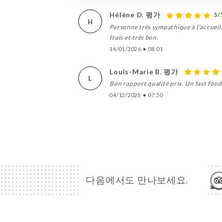
Hélène D. 평가
5/
H
Personne très sympathique à l'accueil. 
frais et très bon.
16/01/2026
•
08:01
Louis-Marie B. 평가
L
Bon rapport qualité prix. Un fast food 
04/12/2025
•
07:50
다음에서도 만나보세요.